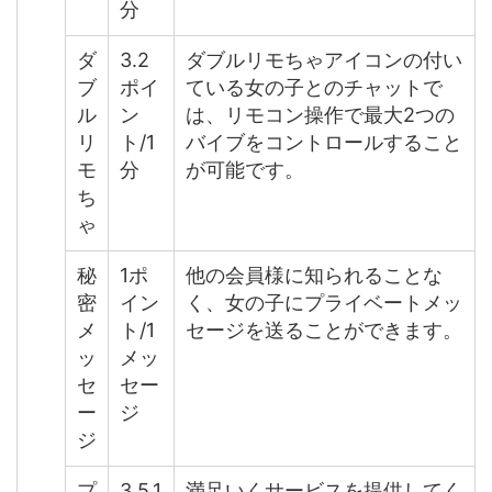
分
ダ
3.2
ダブルリモちゃアイコンの付い
ブ
ポイ
ている女の子とのチャットで
ル
ン
は、リモコン操作で最大2つの
リ
ト/1
バイブをコントロールすること
モ
分
が可能です。
ち
ゃ
秘
1ポ
他の会員様に知られることな
密
イン
く、女の子にプライベートメッ
メ
ト/1
セージを送ることができます。
ッ
メッ
セ
セー
ー
ジ
ジ
プ
3,5,1
満足いくサービスを提供してく