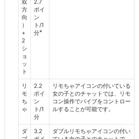
双
2.7
方
ポイ
向
ン
）
ト/1
※
+
分
2
シ
ョ
ッ
ト
リ
2.2
リモちゃアイコンの付いている
モ
ポイ
女の子とのチャットでは、リモ
ち
ン
コン操作でバイブをコントロー
ゃ
ト/1
ルすることが可能です。
分
ダ
3.2
ダブルリモちゃアイコンの付い
ブ
ポイ
ている女の子とのチャットで