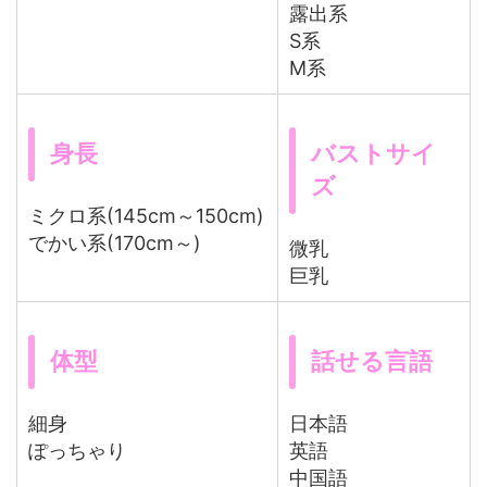
露出系
S系
M系
身長
バストサイ
ズ
ミクロ系(145cm～150cm)
でかい系(170cm～)
微乳
巨乳
体型
話せる言語
細身
日本語
ぽっちゃり
英語
中国語