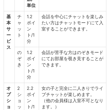
単位
基
チ
1.2
会話を中心にチャットを楽しみ
本
ャ
ポイ
たい方はチャットモードにて入
サ
ッ
ン
室することができます。
ー
ト
ト/1
ビ
分
ス
の
1.2
会話が苦手な方はのぞきモード
ぞ
ポイ
にてお部屋を覗き見することが
き
ン
できます。
ト/1
分
オ
2
2.2
女の子と完全に二人きりでライ
プ
シ
ポイ
ブチャットが楽しめます。
シ
ョ
ン
（他の会員様は入室不可となり
ョ
ッ
ト/1
ます。）