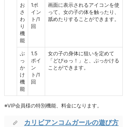
お
1ポ
画面に表示されるアイコンを使
さ
イン
って、女の子の体を触ったり、
わ
ト/1
舐めたりすることができます。
り
回
機
能
ぶ
1.5
女の子の身体に狙いを定めて
っ
ポイ
「どぴゅっ！」と、ぶっかける
か
ン
ことができます。
け
ト/1
機
回
能
※VIP会員様の特別機能、料金になります。
カリビアンコムガールの遊び方