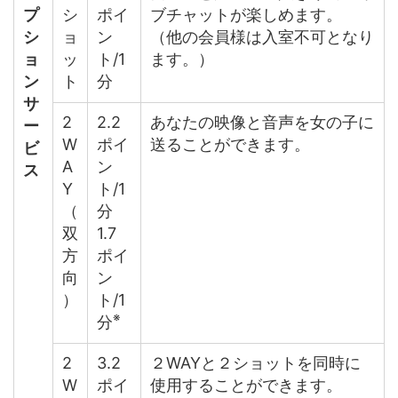
プ
シ
ポイ
ブチャットが楽しめます。
シ
ョ
ン
（他の会員様は入室不可となり
ョ
ッ
ト/1
ます。）
ン
ト
分
サ
2
2.2
あなたの映像と音声を女の子に
ー
W
ポイ
送ることができます。
ビ
A
ン
ス
Y
ト/1
（
分
双
1.7
方
ポイ
向
ン
）
ト/1
※
分
2
3.2
２WAYと２ショットを同時に
W
ポイ
使用することができます。