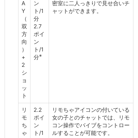
A
ン
密室に二人っきりで見せ合いチ
Y
ト/1
ャットができます。
（
分
双
2.7
方
ポイ
向
ン
）
ト/1
※
+
分
2
シ
ョ
ッ
ト
リ
2.2
リモちゃアイコンの付いている
モ
ポイ
女の子とのチャットでは、リモ
ち
ン
コン操作でバイブをコントロー
ゃ
ト/1
ルすることが可能です。