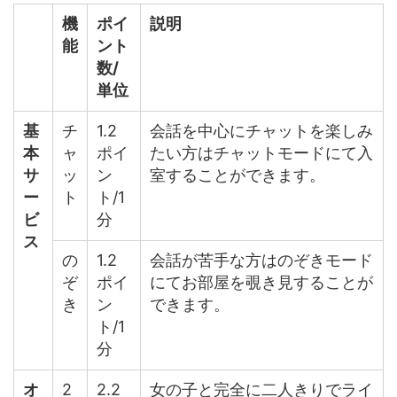
機
ポイ
説明
能
ント
数/
単位
基
チ
1.2
会話を中心にチャットを楽しみ
本
ャ
ポイ
たい方はチャットモードにて入
サ
ッ
ン
室することができます。
ー
ト
ト/1
ビ
分
ス
の
1.2
会話が苦手な方はのぞきモード
ぞ
ポイ
にてお部屋を覗き見することが
き
ン
できます。
ト/1
分
オ
2
2.2
女の子と完全に二人きりでライ