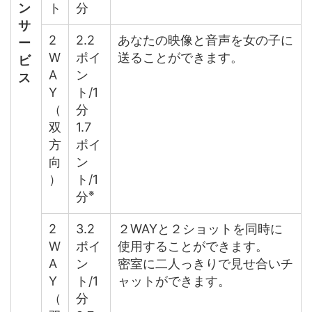
ン
ト
分
サ
2
2.2
あなたの映像と音声を女の子に
ー
W
ポイ
送ることができます。
ビ
A
ン
ス
Y
ト/1
（
分
双
1.7
方
ポイ
向
ン
）
ト/1
※
分
2
3.2
２WAYと２ショットを同時に
W
ポイ
使用することができます。
A
ン
密室に二人っきりで見せ合いチ
Y
ト/1
ャットができます。
（
分