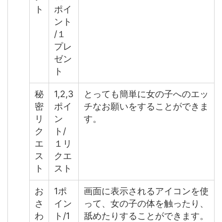
ト
ポイ
ント
/１
プレ
ゼン
ト
秘
1,2,3
とっても簡単に女の子へのエッ
密
ポイ
チなお願いをすることができま
リ
ン
す。
ク
ト/
エ
１リ
ス
クエ
ト
スト
お
1ポ
画面に表示されるアイコンを使
さ
イン
って、女の子の体を触ったり、
わ
ト/1
舐めたりすることができます。