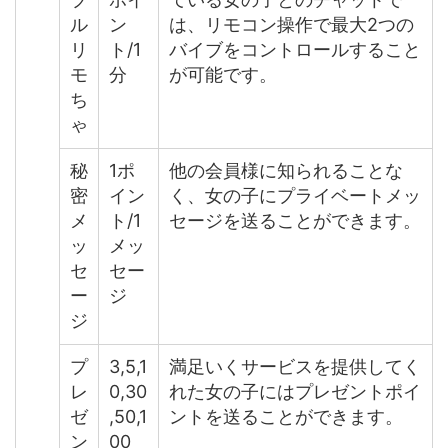
ル
ン
は、リモコン操作で最大2つの
リ
ト/1
バイブをコントロールすること
モ
分
が可能です。
ち
ゃ
秘
1ポ
他の会員様に知られることな
密
イン
く、女の子にプライベートメッ
メ
ト/1
セージを送ることができます。
ッ
メッ
セ
セー
ー
ジ
ジ
プ
3,5,1
満足いくサービスを提供してく
レ
0,30
れた女の子にはプレゼントポイ
ゼ
,50,1
ントを送ることができます。
ン
00