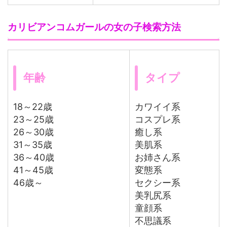
カリビアンコムガールの女の子検索方法
年齢
タイプ
18～22歳
カワイイ系
23～25歳
コスプレ系
26～30歳
癒し系
31～35歳
美肌系
36～40歳
お姉さん系
41～45歳
変態系
46歳～
セクシー系
美乳尻系
童顔系
不思議系